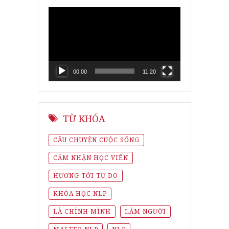
Video
Player
00:00
11:20
TỪ KHÓA
CÂU CHUYỆN CUỘC SỐNG
CẢM NHẬN HỌC VIÊN
HƯƠNG TỚI TỰ DO
KHÓA HỌC NLP
LÀ CHÍNH MÌNH
LÀM NGƯỜI