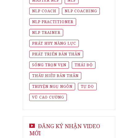
MASTER NLP
NLP
NLP COACH
NLP COACHING
NLP PRACTITIONER
NLP TRAINER
PHÁT HUY NĂNG LỰC
PHÁT TRIỂN BẢN THÂN
SỐNG TRỌN VẸN
THÁI ĐỘ
THẤU HIỂU BẢN THÂN
TRUYỆN NGỤ NGÔN
TỰ DO
VŨ CAO CƯỜNG
ĐĂNG KÝ NHẬN VIDEO
MỚI