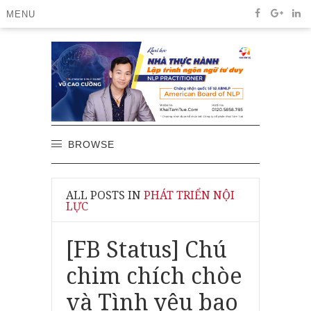
MENU
BROWSE
ALL POSTS IN
PHÁT TRIỂN NỘI
LỰC
[FB Status] Chú
chim chích chòe
và Tình yêu bao