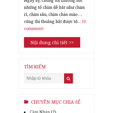
Ngày ấy, chúng tôi thường bắt
những tổ chim dễ bắt như chim
ri, chim sâu, chim chào mào …
cũng thi thoảng bắt được tổ…
(0
comment)
Nội dung chi tiết >>
TÌM KIẾM
CHUYÊN MỤC CHIA SẺ
Cảm Nhận
(2)