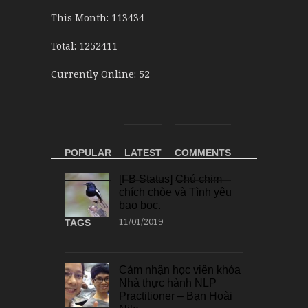
This Month: 113434
Total: 1252411
Currently Online: 52
POPULAR
LATEST
COMMENTS
[FB Status] Chú chim
chích chòe và Tình yêu
bao bọc.
11/01/2019
TAGS
Cảm nhận học viên khóa
Nhà thực hành NLP
Practitioner – Bạn Hoài