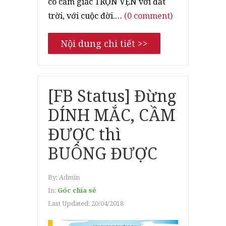
có cảm giác TRỌN VẸN với đất
trời, với cuộc đời.…
(0 comment)
Nội dung chi tiết >>
[FB Status] Đừng
DÍNH MẮC, CẦM
ĐƯỢC thì
BUÔNG ĐƯỢC
By:
Admin
In:
Góc chia sẻ
Last Updated:
20/04/2018