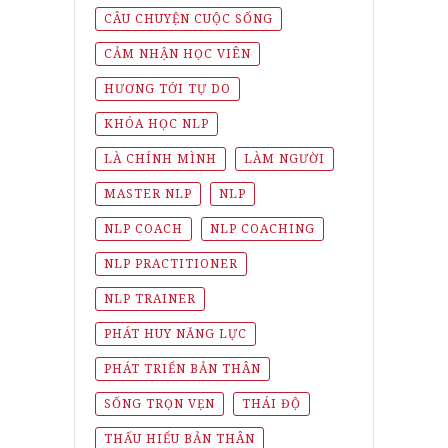
CÂU CHUYỆN CUỘC SỐNG
CẢM NHẬN HỌC VIÊN
HƯƠNG TỚI TỰ DO
KHÓA HỌC NLP
LÀ CHÍNH MÌNH
LÀM NGƯỜI
MASTER NLP
NLP
NLP COACH
NLP COACHING
NLP PRACTITIONER
NLP TRAINER
PHÁT HUY NĂNG LỰC
PHÁT TRIỂN BẢN THÂN
SỐNG TRỌN VẸN
THÁI ĐỘ
THẤU HIỂU BẢN THÂN