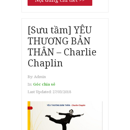
[Sưu tầm] YÊU
THƯƠNG BẢN
THÂN – Charlie
Chaplin
By:
Admin
In:
Góc chia sẻ
Last Updated:
27/03/2018