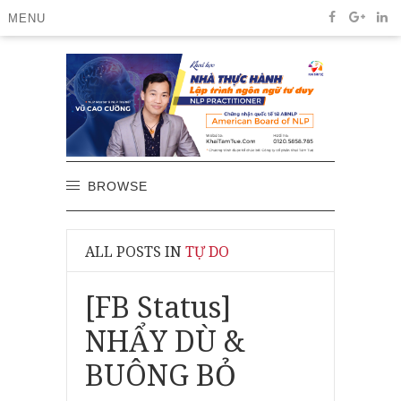
MENU
BROWSE
ALL POSTS IN
TỰ DO
[FB Status]
NHẨY DÙ &
BUÔNG BỎ