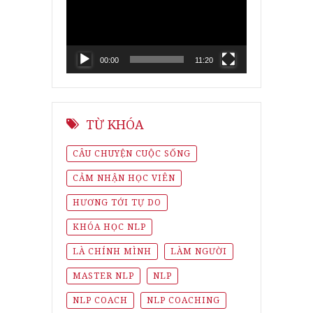
00:00
11:20
TỪ KHÓA
CÂU CHUYỆN CUỘC SỐNG
CẢM NHẬN HỌC VIÊN
HƯƠNG TỚI TỰ DO
KHÓA HỌC NLP
LÀ CHÍNH MÌNH
LÀM NGƯỜI
MASTER NLP
NLP
NLP COACH
NLP COACHING