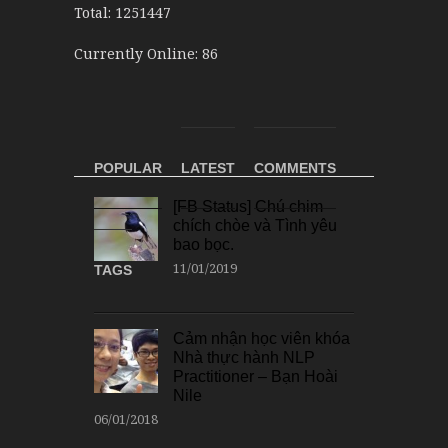
Total: 1251447
Currently Online: 86
POPULAR
LATEST
COMMENTS
[FB Status] Chú chim
chích chòe và Tình yêu
bao bọc.
11/01/2019
TAGS
Cảm nhận học viên khóa
Nhà thực hành NLP
Practitioner – Bạn Hoài
Nile
06/01/2018