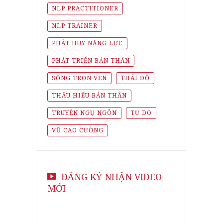
NLP PRACTITIONER
NLP TRAINER
PHÁT HUY NĂNG LỰC
PHÁT TRIỂN BẢN THÂN
SỐNG TRỌN VẸN
THÁI ĐỘ
THẤU HIỂU BẢN THÂN
TRUYỆN NGỤ NGÔN
TỰ DO
VŨ CAO CƯỜNG
ĐĂNG KÝ NHẬN VIDEO
MỚI