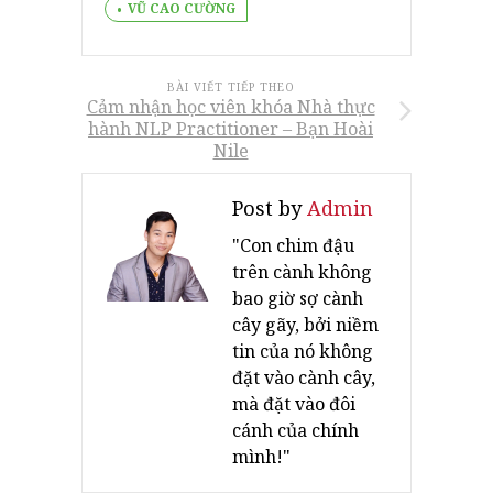
VŨ CAO CƯỜNG
BÀI VIẾT TIẾP THEO
Cảm nhận học viên khóa Nhà thực
hành NLP Practitioner – Bạn Hoài
Nile
Post by
Admin
"Con chim đậu
trên cành không
bao giờ sợ cành
cây gãy, bởi niềm
tin của nó không
đặt vào cành cây,
mà đặt vào đôi
cánh của chính
mình!"